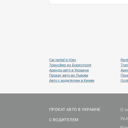
Car rental in Kiev
Rent
Трансфер из Борисполя
Tran
Аренда авто в Украине
Аре
Прокат авто во Львове
Прок
Авто с водителем в Киеве
Осо
О н
ПРОКАТ АВТО В УКРАИНЕ
Ус
С ВОДИТЕЛЕМ
Ко