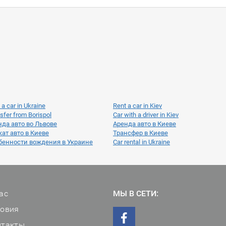
 a car in Ukraine
Rent a car in Kiev
sfer from Borispol
Car with a driver in Kiev
нда авто во Львове
Аренда авто в Киеве
ат авто в Киеве
Трансфер в Киеве
бенности вождения в Украине
Car rental in Ukraine
ас
МЫ В СЕТИ:
ловия
нтакты