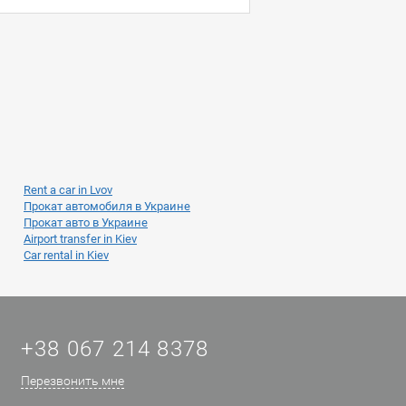
Rent a car in Lvov
Прокат автомобиля в Украине
Прокат авто в Украине
Airport transfer in Kiev
Car rental in Kiev
+38 067 214 8378
Перезвонить мне