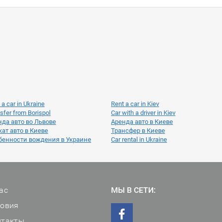
 a car in Ukraine
Rent a car in Kiev
sfer from Borispol
Car with a driver in Kiev
нда авто во Львове
Аренда авто в Киеве
ат авто в Киеве
Трансфер в Киеве
бенности вождения в Украине
Car rental in Ukraine
ас
МЫ В СЕТИ:
ловия
нтакты