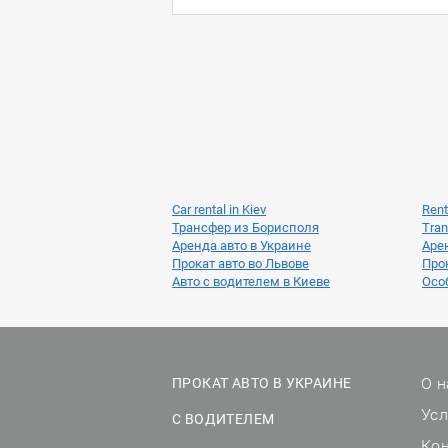
Car rental in Kiev
Rent
Трансфер из Борисполя
Tran
Аренда авто в Украине
Аре
Прокат авто во Львове
Прок
Авто с водителем в Киеве
Осо
О н
ПРОКАТ АВТО В УКРАИНЕ
Ус
С ВОДИТЕЛЕМ
Ко