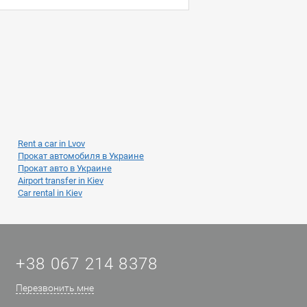
Rent a car in Lvov
Прокат автомобиля в Украине
Прокат авто в Украине
Airport transfer in Kiev
Car rental in Kiev
+38 067 214 8378
Перезвонить мне