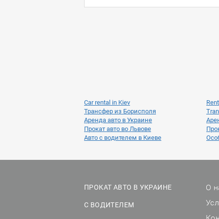
Car rental in Kiev
Rent
Трансфер из Борисполя
Tran
Аренда авто в Украине
Аре
Прокат авто во Львове
Прок
Авто с водителем в Киеве
Осо
О н
ПРОКАТ АВТО В УКРАИНЕ
Ус
С ВОДИТЕЛЕМ
Ко