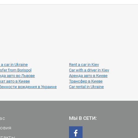
 a car in Ukraine
Rent a car in Kiev
sfer from Borispol
Car with a driver in Kiev
нда авто во Львове
Аренда авто в Киеве
ат авто в Киеве
Трансфер в Киеве
бенности вождения в Украине
Car rental in Ukraine
ас
МЫ В СЕТИ:
ловия
нтакты