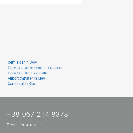
Rent a car in Lvov
Прокат автомобиля в Украине
Прокат авто в Украине
Airport transfer in Kiev
Car rental in Kiev
+38 067 214 8378
Перезвонить мне