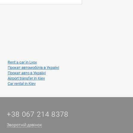
Rent a car in Lvov
Прокат автомобілів в Україні
Прокат авто в Україні
Airport transfer in Kiev
Car rental in Kiev
+38 067 214 8378
Зворотній дзвінок