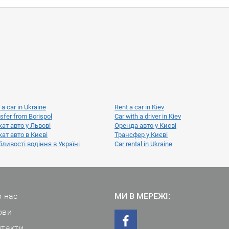
 a car in Ukraine
Rent a car in Kiev
sfer from Borispol
Car with a driver in Kiev
ат авто у Львові
Оренда авто у Києві
ат авто в Києві
Трансфер у Києві
ливості водіння в Україні
Car rental in Ukraine
 нас
МИ В МЕРЕЖІ:
ови
нтакти