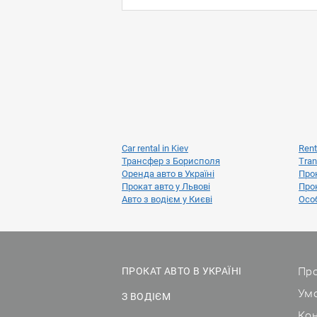
Car rental in Kiev
Rent
Трансфер з Борисполя
Tran
Оренда авто в Україні
Прок
Прокат авто у Львові
Прок
Авто з водієм у Києві
Особ
Про
ПРОКАТ АВТО В УКРАЇНІ
Ум
З ВОДІЄМ
Ко