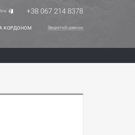
+38 067 214 8378
йти
ЗА КОРДОНОМ
Зворотній дзвінок