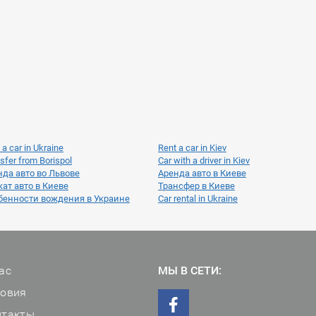
 a car in Ukraine
Rent a car in Kiev
sfer from Borispol
Car with a driver in Kiev
нда авто во Львове
Аренда авто в Киеве
ат авто в Киеве
Трансфер в Киеве
бенности вождения в Украине
Car rental in Ukraine
ас
МЫ В СЕТИ:
ловия
нтакты