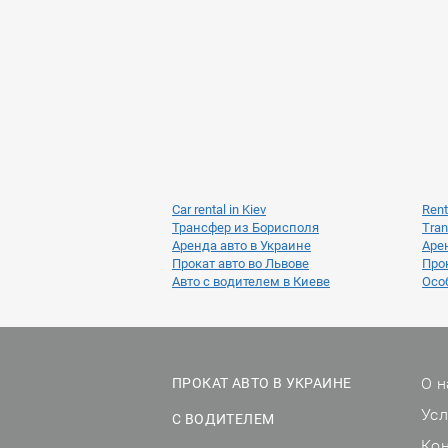
Car rental in Kiev
Rent
Трансфер из Борисполя
Tran
Аренда авто в Украине
Аре
Прокат авто во Львове
Прок
Авто с водителем в Киеве
Осо
О н
ПРОКАТ АВТО В УКРАИНЕ
Ус
С ВОДИТЕЛЕМ
Ко