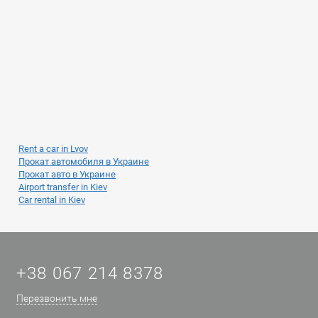
Rent a car in Lvov
Прокат автомобиля в Украине
Прокат авто в Украине
Airport transfer in Kiev
Car rental in Kiev
+38 067 214 8378
Перезвонить мне