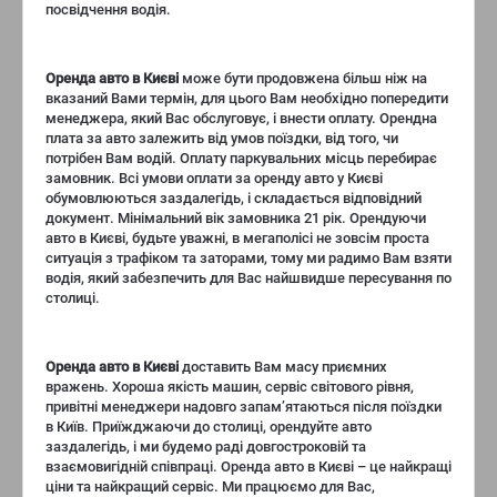
посвідчення водія.
Оренда авто в Києві
може бути продовжена більш ніж на
вказаний Вами термін, для цього Вам необхідно попередити
менеджера, який Вас обслуговує, і внести оплату. Орендна
плата за авто залежить від умов поїздки, від того, чи
потрібен Вам водій. Оплату паркувальних місць перебирає
замовник. Всі умови оплати за оренду авто у Києві
обумовлюються заздалегідь, і складається відповідний
документ. Мінімальний вік замовника 21 рік. Орендуючи
авто в Києві, будьте уважні, в мегаполісі не зовсім проста
ситуація з трафіком та заторами, тому ми радимо Вам взяти
водія, який забезпечить для Вас найшвидше пересування по
столиці.
Оренда авто в Києві
доставить Вам масу приємних
вражень. Хороша якість машин, сервіс світового рівня,
привітні менеджери надовго запам’ятаються після поїздки
в Київ. Приїжджаючи до столиці, орендуйте авто
заздалегідь, і ми будемо раді довгостроковій та
взаємовигідній співпраці. Оренда авто в Києві – це найкращі
ціни та найкращий сервіс. Ми працюємо для Вас,