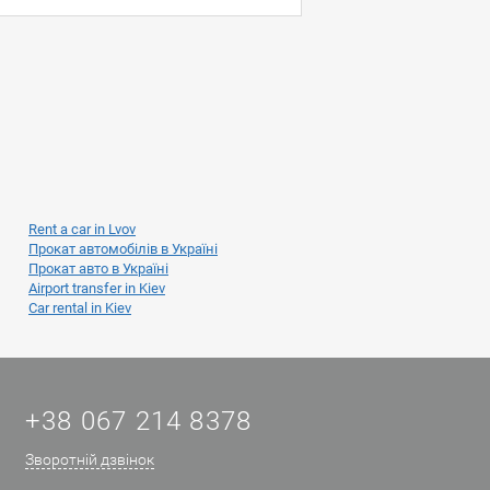
Rent a car in Lvov
Прокат автомобілів в Україні
Прокат авто в Україні
Airport transfer in Kiev
Car rental in Kiev
+38 067 214 8378
Зворотній дзвінок