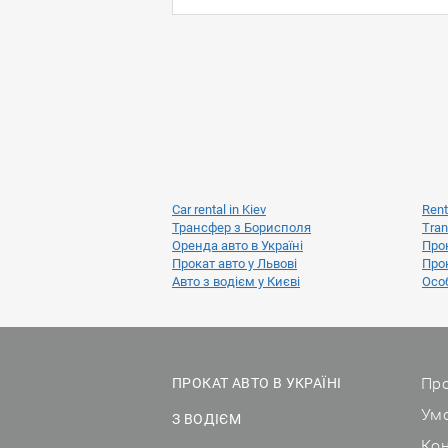
Car rental in Kiev
Rent
Трансфер з Борисполя
Tran
Оренда авто в Україні
Прок
Прокат авто у Львові
Прок
Авто з водієм у Києві
Особ
Про
ПРОКАТ АВТО В УКРАЇНІ
Ум
З ВОДІЄМ
Ко