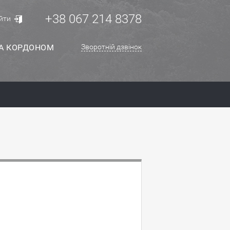
+38 067 214 8378
йти
ЗА КОРДОНОМ
Зворотній дзвінок