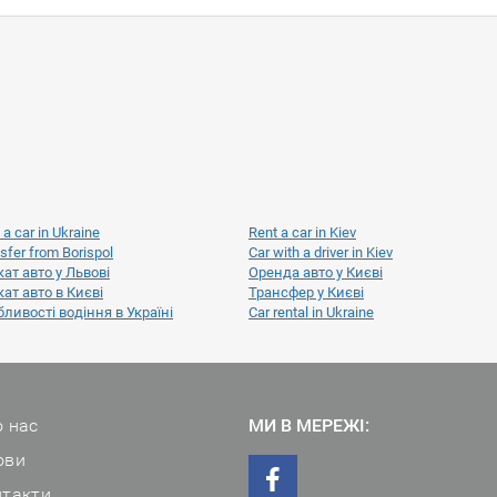
 a car in Ukraine
Rent a car in Kiev
sfer from Borispol
Car with a driver in Kiev
ат авто у Львові
Оренда авто у Києві
ат авто в Києві
Трансфер у Києві
ливості водіння в Україні
Car rental in Ukraine
 нас
МИ В МЕРЕЖІ:
ови
нтакти