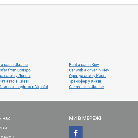
 a car in Ukraine
Rent a car in Kiev
sfer from Borispol
Car with a driver in Kiev
ат авто у Львові
Оренда авто у Києві
ат авто в Києві
Трансфер у Києві
ливості водіння в Україні
Car rental in Ukraine
 нас
МИ В МЕРЕЖІ:
ови
нтакти