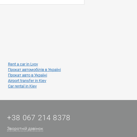
Rent a car in Lvov
Прокат автомобілів в Україні
Прокат авто в Україні
Airport transfer in Kiev
Car rental in Kiev
+38 067 214 8378
Зворотній дзвінок