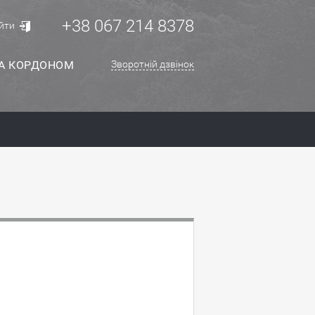
+38 067 214 8378
йти
ЗА КОРДОНОМ
Зворотній дзвінок