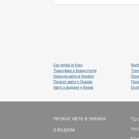
Car rental in Kiev
Rent
Трансфер з Борисполя
Tran
Оренда авто в Україні
Прок
Прокат авто у Львові
Прок
Авто з водієм у Києві
Особ
Про
ПРОКАТ АВТО В УКРАЇНІ
Ум
З ВОДІЄМ
Ко