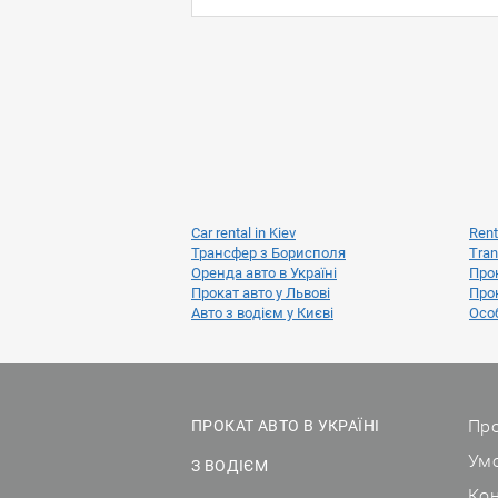
Car rental in Kiev
Rent
Трансфер з Борисполя
Tran
Оренда авто в Україні
Прок
Прокат авто у Львові
Прок
Авто з водієм у Києві
Особ
Про
ПРОКАТ АВТО В УКРАЇНІ
Ум
З ВОДІЄМ
Ко