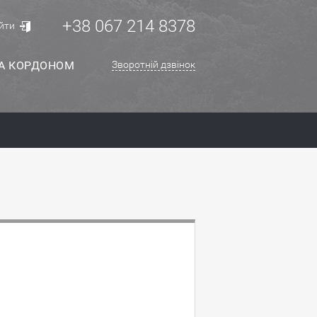
+38 067 214 8378
йти
ЗА КОРДОНОМ
Зворотній дзвінок