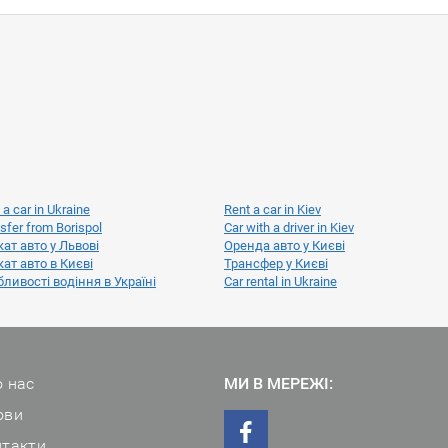
 a car in Ukraine
Rent a car in Kiev
sfer from Borispol
Car with a driver in Kiev
ат авто у Львові
Оренда авто у Києві
ат авто в Києві
Трансфер у Києві
ливості водіння в Україні
Car rental in Ukraine
 нас
МИ В МЕРЕЖІ:
ови
нтакти