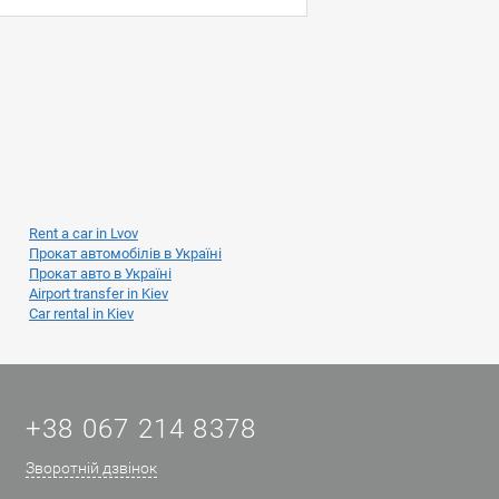
Rent a car in Lvov
Прокат автомобілів в Україні
Прокат авто в Україні
Airport transfer in Kiev
Car rental in Kiev
+38 067 214 8378
Зворотній дзвінок