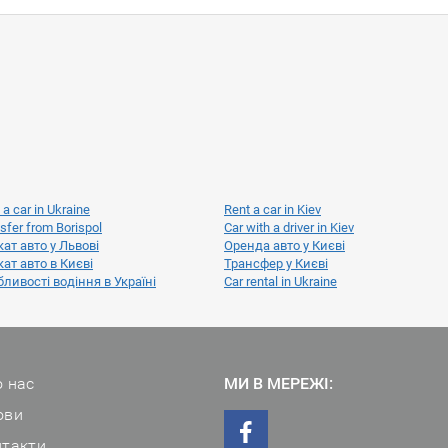
 a car in Ukraine
Rent a car in Kiev
sfer from Borispol
Car with a driver in Kiev
ат авто у Львові
Оренда авто у Києві
ат авто в Києві
Трансфер у Києві
ливості водіння в Україні
Car rental in Ukraine
 нас
МИ В МЕРЕЖІ:
ови
нтакти