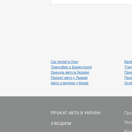
Car rental in Kiev
Rent
Трансфер з Борисполя
Tran
Оренда авто в Україні
Прок
Прокат авто у Львові
Прок
Авто з водієм у Києві
Особ
Про
ПРОКАТ АВТО В УКРАЇНІ
Ум
З ВОДІЄМ
Ко