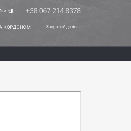
+38 067 214 8378
йти
ЗА КОРДОНОМ
Зворотній дзвінок