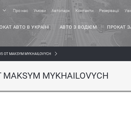
р
Про нас
Умови
Автопарк
Контакти
Резервації
Уві
ОКАТ АВТО В УКРАЇНІ
АВТО З ВОДІЄМ
ПРОКАТ 
05 ОТ MAKSYM MYKHAILOVYCH
Т MAKSYM MYKHAILOVYCH