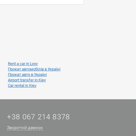
Rent a car in Lvov
Прокат автомобілів в Україні
Прокат авто в Україні
Airport transfer in Kiev
Car rental in Kiev
+38 067 214 8378
Зворотній дзвінок