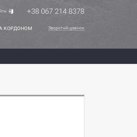
+38 067 214 8378
йти
ЗА КОРДОНОМ
Зворотній дзвінок