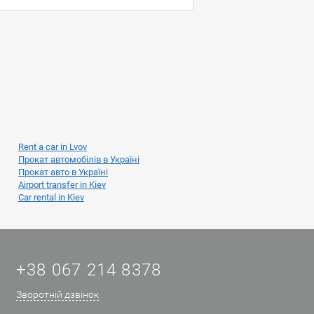
Rent a car in Lvov
Прокат автомобілів в Україні
Прокат авто в Україні
Airport transfer in Kiev
Car rental in Kiev
+38 067 214 8378
Зворотній дзвінок