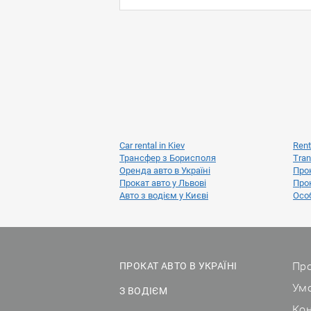
Car rental in Kiev
Rent
Трансфер з Борисполя
Tran
Оренда авто в Україні
Прок
Прокат авто у Львові
Прок
Авто з водієм у Києві
Особ
Про
ПРОКАТ АВТО В УКРАЇНІ
Ум
З ВОДІЄМ
Ко