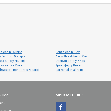
 a car in Ukraine
Rent a car in Kiev
sfer from Borispol
Car with a driver in Kiev
ат авто у Львові
Оренда авто у Києві
ат авто в Києві
Трансфер у Києві
ливості водіння в Україні
Car rental in Ukraine
 нас
МИ В МЕРЕЖІ:
ови
нтакти