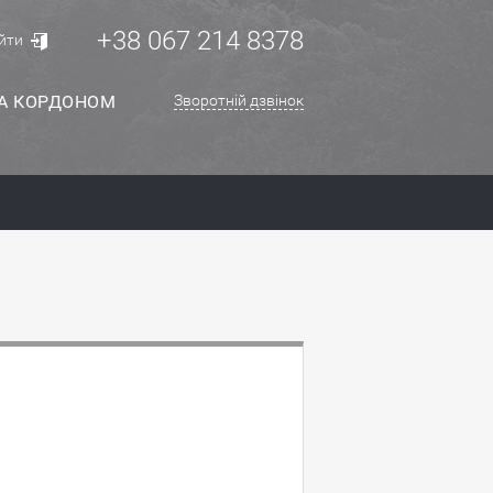
+38 067 214 8378
йти
ЗА КОРДОНОМ
Зворотній дзвінок