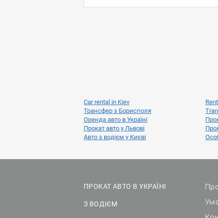
Car rental in Kiev
Rent
Трансфер з Борисполя
Tran
Оренда авто в Україні
Прок
Прокат авто у Львові
Прок
Авто з водієм у Києві
Особ
Про
ПРОКАТ АВТО В УКРАЇНІ
Ум
З ВОДІЄМ
Ко