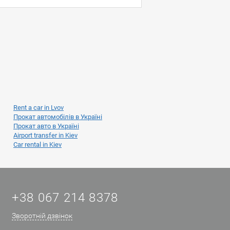
Rent a car in Lvov
Прокат автомобілів в Україні
Прокат авто в Україні
Airport transfer in Kiev
Car rental in Kiev
+38 067 214 8378
Зворотній дзвінок