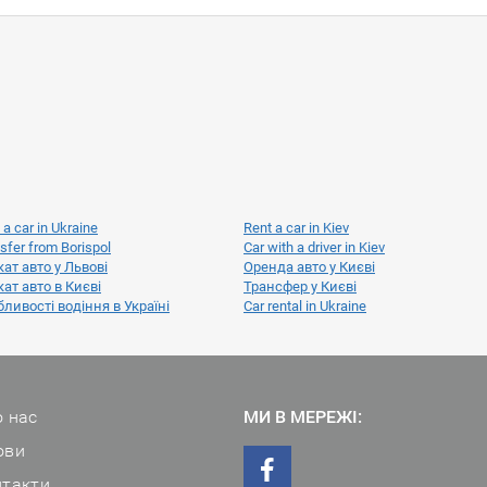
 a car in Ukraine
Rent a car in Kiev
sfer from Borispol
Car with a driver in Kiev
ат авто у Львові
Оренда авто у Києві
ат авто в Києві
Трансфер у Києві
ливості водіння в Україні
Car rental in Ukraine
 нас
МИ В МЕРЕЖІ:
ови
нтакти