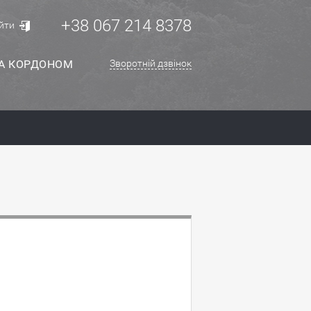
+38 067 214 8378
йти
ЗА КОРДОНОМ
Зворотній дзвінок