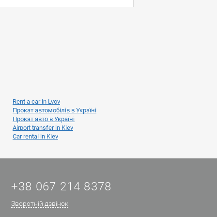
Rent a car in Lvov
Прокат автомобілів в Україні
Прокат авто в Україні
Airport transfer in Kiev
Car rental in Kiev
+38 067 214 8378
Зворотній дзвінок