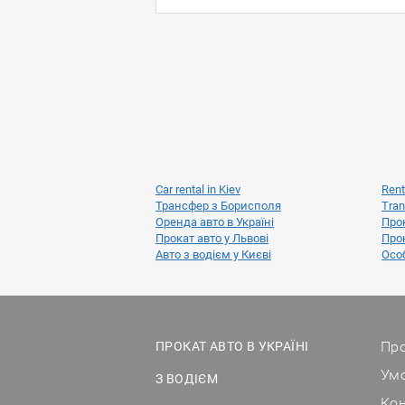
Car rental in Kiev
Rent
Трансфер з Борисполя
Tran
Оренда авто в Україні
Прок
Прокат авто у Львові
Прок
Авто з водієм у Києві
Особ
Про
ПРОКАТ АВТО В УКРАЇНІ
Ум
З ВОДІЄМ
Ко