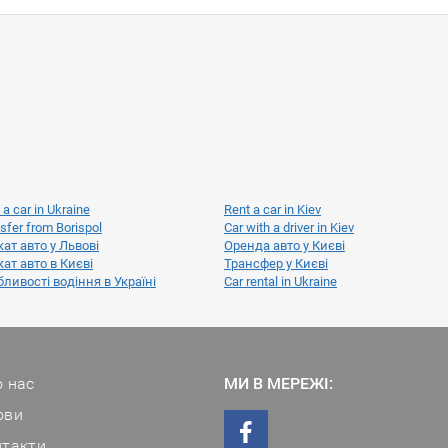
 a car in Ukraine
Rent a car in Kiev
sfer from Borispol
Car with a driver in Kiev
ат авто у Львові
Оренда авто у Києві
ат авто в Києві
Трансфер у Києві
ливості водіння в Україні
Car rental in Ukraine
 нас
МИ В МЕРЕЖІ:
ови
нтакти