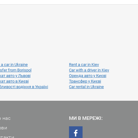
 a car in Ukraine
Rent a car in Kiev
sfer from Borispol
Car with a driver in Kiev
ат авто у Львові
Оренда авто у Києві
ат авто в Києві
Трансфер у Києві
ливості водіння в Україні
Car rental in Ukraine
 нас
МИ В МЕРЕЖІ:
ови
нтакти