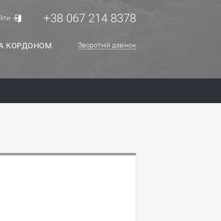
+38 067 214 8378
йти
ЗА КОРДОНОМ
Зворотній дзвінок