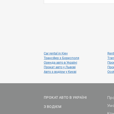
Car rental in Kiev
Rent
Трансфер з Борисполя
Tran
Оренда авто в Україні
Прок
Прокат авто у Львові
Прок
Авто з водієм у Києві
Особ
Про
ПРОКАТ АВТО В УКРАЇНІ
Ум
З ВОДІЄМ
Ко