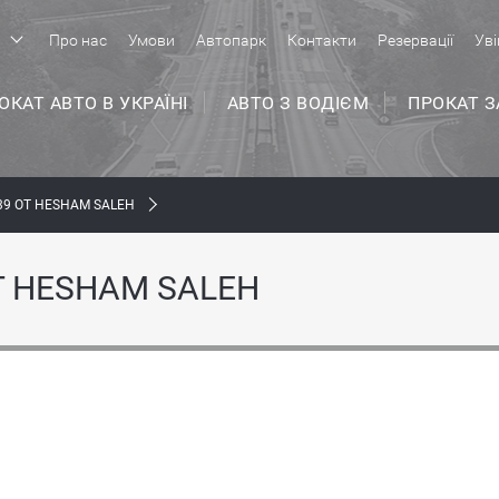
р
Про нас
Умови
Автопарк
Контакти
Резервації
Уві
ОКАТ АВТО В УКРАЇНІ
АВТО З ВОДІЄМ
ПРОКАТ 
39 ОТ HESHAM SALEH
Т HESHAM SALEH