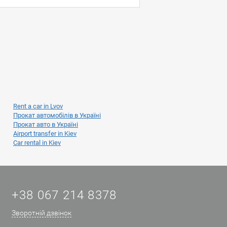
Rent a car in Lvov
Прокат автомобілів в Україні
Прокат авто в Україні
Airport transfer in Kiev
Car rental in Kiev
+38 067 214 8378
Зворотній дзвінок