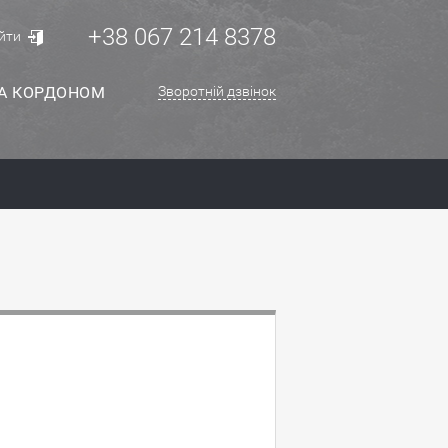
+38 067 214 8378
йти
ЗА КОРДОНОМ
Зворотній дзвінок