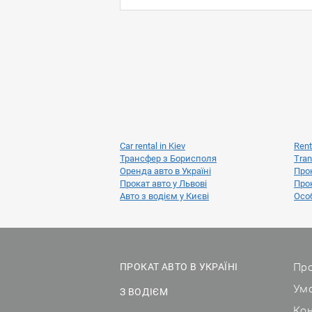
Car rental in Kiev
Rent
Трансфер з Борисполя
Tran
Оренда авто в Україні
Прок
Прокат авто у Львові
Прок
Авто з водієм у Києві
Особ
Про
ПРОКАТ АВТО В УКРАЇНІ
Ум
З ВОДІЄМ
Ко