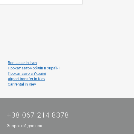
Rent a car in Lvov
Прокат автомобілів в Україні
Прокат авто в Україні
Airport transfer in Kiev
Car rental in Kiev
+38 067 214 8378
Зворотній дзвінок