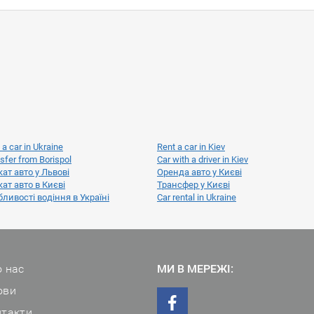
 a car in Ukraine
Rent a car in Kiev
sfer from Borispol
Car with a driver in Kiev
ат авто у Львові
Оренда авто у Києві
ат авто в Києві
Трансфер у Києві
ливості водіння в Україні
Car rental in Ukraine
 нас
МИ В МЕРЕЖІ:
ови
нтакти