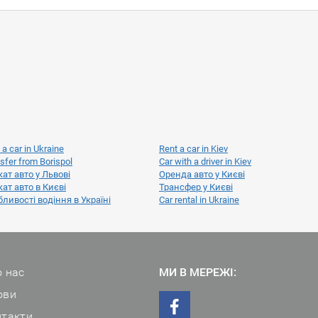
 a car in Ukraine
Rent a car in Kiev
sfer from Borispol
Car with a driver in Kiev
ат авто у Львові
Оренда авто у Києві
ат авто в Києві
Трансфер у Києві
ливості водіння в Україні
Car rental in Ukraine
 нас
МИ В МЕРЕЖІ:
ови
нтакти