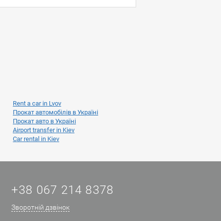
Rent a car in Lvov
Прокат автомобілів в Україні
Прокат авто в Україні
Airport transfer in Kiev
Car rental in Kiev
+38 067 214 8378
Зворотній дзвінок