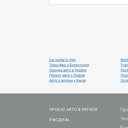
Car rental in Kiev
Rent
Трансфер з Борисполя
Tran
Оренда авто в Україні
Прок
Прокат авто у Львові
Прок
Авто з водієм у Києві
Особ
Про
ПРОКАТ АВТО В УКРАЇНІ
Ум
З ВОДІЄМ
Ко