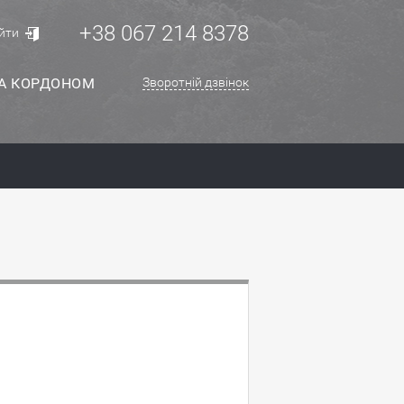
+38 067 214 8378
йти
ЗА КОРДОНОМ
Зворотній дзвінок