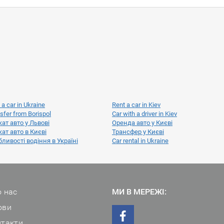
 a car in Ukraine
Rent a car in Kiev
sfer from Borispol
Car with a driver in Kiev
ат авто у Львові
Оренда авто у Києві
ат авто в Києві
Трансфер у Києві
ливості водіння в Україні
Car rental in Ukraine
 нас
МИ В МЕРЕЖІ:
ови
нтакти