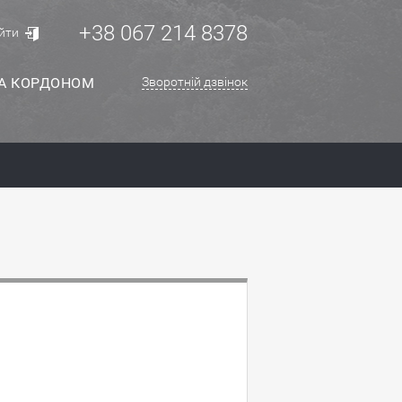
+38 067 214 8378
йти
ЗА КОРДОНОМ
Зворотній дзвінок