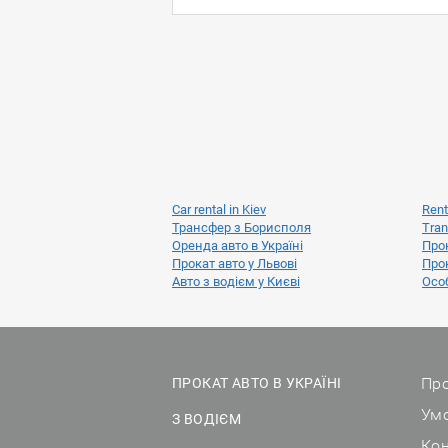
Car rental in Kiev
Rent
Трансфер з Борисполя
Tran
Оренда авто в Україні
Прок
Прокат авто у Львові
Прок
Авто з водієм у Києві
Особ
Про
ПРОКАТ АВТО В УКРАЇНІ
Ум
З ВОДІЄМ
Ко