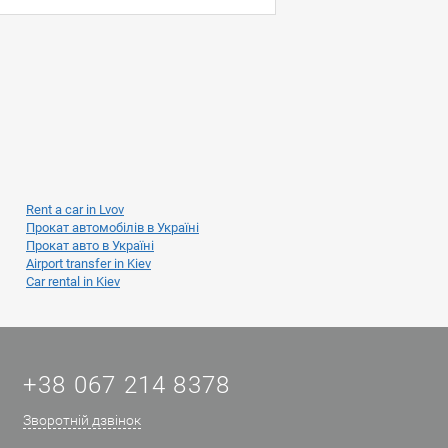
Rent a car in Lvov
Прокат автомобілів в Україні
Прокат авто в Україні
Airport transfer in Kiev
Car rental in Kiev
+38 067 214 8378
Зворотній дзвінок