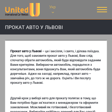
Укр
ПРОКАТ АВТО У ЛЬВОВІ
Прокат авто у Львові
– це і весілля, і свято, і ділова поїздка.
Для того, щоб замовити прокат авто у Львові, Вам слід
спочатку обрати автомобіль, який буде відповідати заданим
Вами критеріям. Вибираючи автомобіль, порадьтеся з
консультантами, вони підкажуть Вам, який автомобіль буде
доречніше. Адже на заході, наприклад, прокат авто –
звичайна річ, до того ж не дорога. Оцініть і Ви послугу
прокату авто у Львові.
Другий крок у виборі авто для прокату полягає в тому, що
Вам потрібно буде зв’язатися з менеджером та оформити
замовлення. Можливий як готівковий, і безготівковий
розрахунок. Вибирайте найбільш зручний для Вас спосіб.