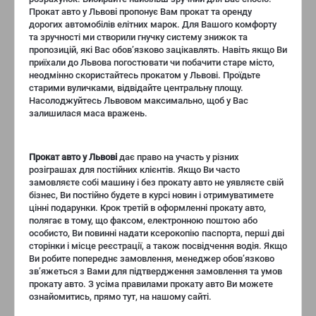
Прокат авто у Львові пропонує Вам прокат та оренду
дорогих автомобілів елітних марок. Для Вашого комфорту
та зручності ми створили гнучку систему знижок та
пропозицій, які Вас обов’язково зацікавлять. Навіть якщо Ви
приїхали до Львова погостювати чи побачити старе місто,
неодмінно скористайтесь прокатом у Львові. Проїдьте
старими вуличками, відвідайте центральну площу.
Насолоджуйтесь Львовом максимально, щоб у Вас
залишилася маса вражень.
Прокат авто у Львові
дає право на участь у різних
розіграшах для постійних клієнтів. Якщо Ви часто
замовляєте собі машину і без прокату авто не уявляєте свій
бізнес, Ви постійно будете в курсі новин і отримуватимете
цінні подарунки. Крок третій в оформленні прокату авто,
полягає в тому, що факсом, електронною поштою або
особисто, Ви повинні надати ксерокопію паспорта, перші дві
сторінки і місце реєстрації, а також посвідчення водія. Якщо
Ви робите попереднє замовлення, менеджер обов’язково
зв’яжеться з Вами для підтвердження замовлення та умов
прокату авто. З усіма правилами прокату авто Ви можете
ознайомитись, прямо тут, на нашому сайті.