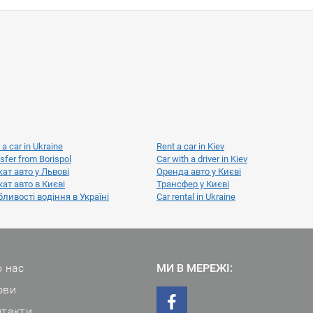
 a car in Ukraine
Rent a car in Kiev
sfer from Borispol
Car with a driver in Kiev
ат авто у Львові
Оренда авто у Києві
ат авто в Києві
Трансфер у Києві
ливості водіння в Україні
Car rental in Ukraine
 нас
МИ В МЕРЕЖІ:
ови
нтакти