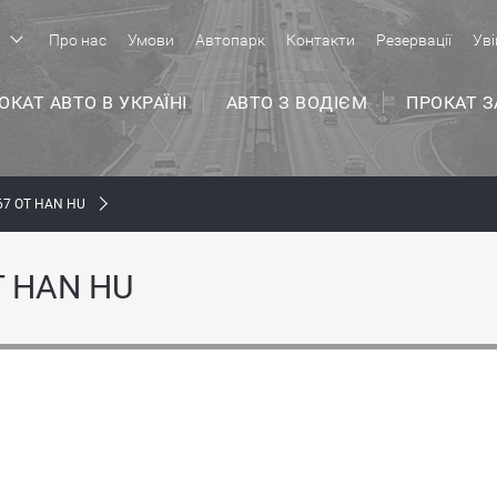
р
Про нас
Умови
Автопарк
Контакти
Резервації
Уві
ОКАТ АВТО В УКРАЇНІ
АВТО З ВОДІЄМ
ПРОКАТ 
7 ОТ HAN HU
 HAN HU