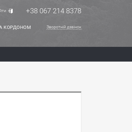
+38 067 214 8378
йти
ЗА КОРДОНОМ
Зворотній дзвінок