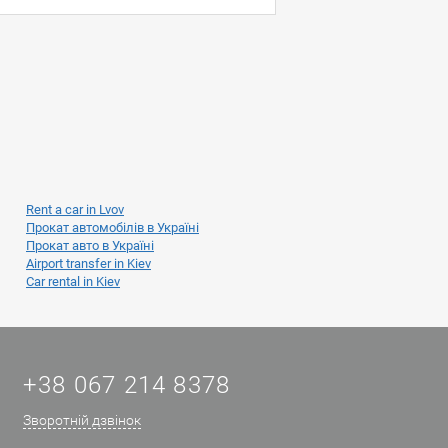
Rent a car in Lvov
Прокат автомобілів в Україні
Прокат авто в Україні
Airport transfer in Kiev
Car rental in Kiev
+38 067 214 8378
Зворотній дзвінок