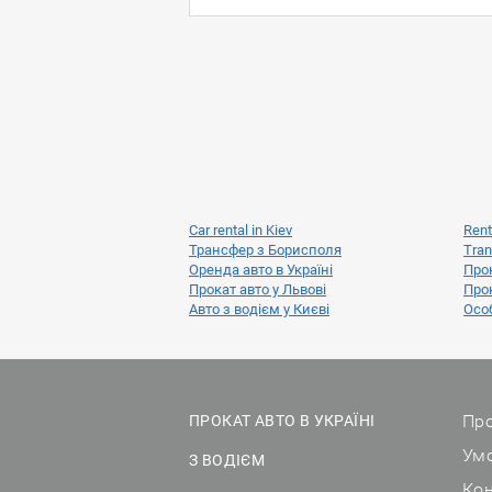
Car rental in Kiev
Rent
Трансфер з Борисполя
Tran
Оренда авто в Україні
Прок
Прокат авто у Львові
Прок
Авто з водієм у Києві
Особ
Про
ПРОКАТ АВТО В УКРАЇНІ
Ум
З ВОДІЄМ
Ко