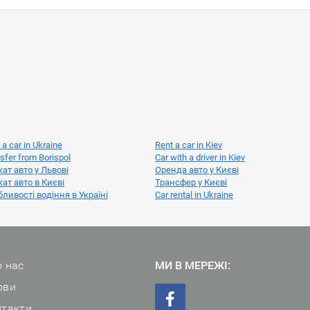
 a car in Ukraine
Rent a car in Kiev
sfer from Borispol
Car with a driver in Kiev
ат авто у Львові
Оренда авто у Києві
ат авто в Києві
Трансфер у Києві
ливості водіння в Україні
Car rental in Ukraine
 нас
МИ В МЕРЕЖІ:
ови
нтакти