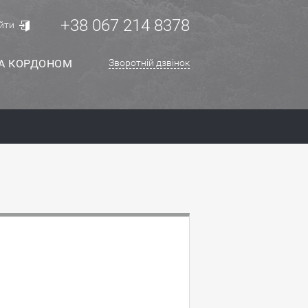
+38 067 214 8378
йти
ЗА КОРДОНОМ
Зворотній дзвінок