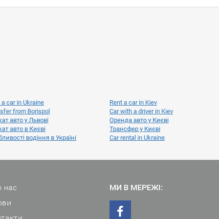
 a car in Ukraine
Rent a car in Kiev
sfer from Borispol
Car with a driver in Kiev
ат авто у Львові
Оренда авто у Києві
ат авто в Києві
Трансфер у Києві
ливості водіння в Україні
Car rental in Ukraine
 нас
МИ В МЕРЕЖІ:
ови
нтакти