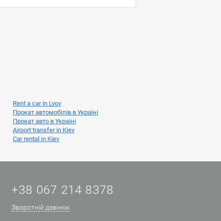
Rent a car in Lvov
Прокат автомобілів в Україні
Прокат авто в Україні
Airport transfer in Kiev
Car rental in Kiev
+38 067 214 8378
Зворотній дзвінок