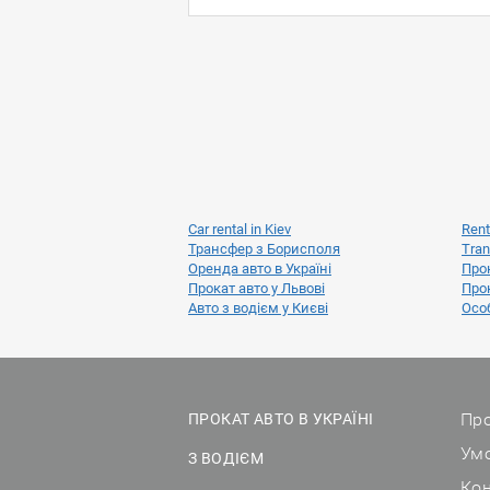
Car rental in Kiev
Rent
Трансфер з Борисполя
Tran
Оренда авто в Україні
Прок
Прокат авто у Львові
Прок
Авто з водієм у Києві
Особ
Про
ПРОКАТ АВТО В УКРАЇНІ
Ум
З ВОДІЄМ
Ко